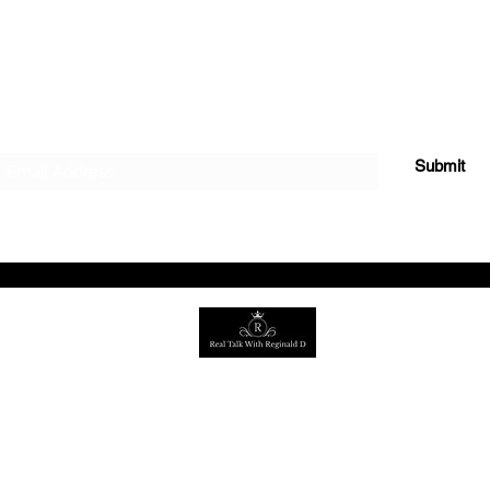
Subscribe Form
Submit
©2022 por Charla Real con
Reginald D