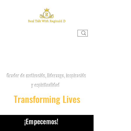
CHARLA REAL CON REGINALD
D
Orador de motivación, liderazgo, inspiración
y espiritualidad
Transforming Lives
¡Empecemos!