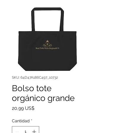
SKU: 64D47A186C497_10732
Bolso tote
orgánico grande
Precio
20,99 US$
Cantidad
*