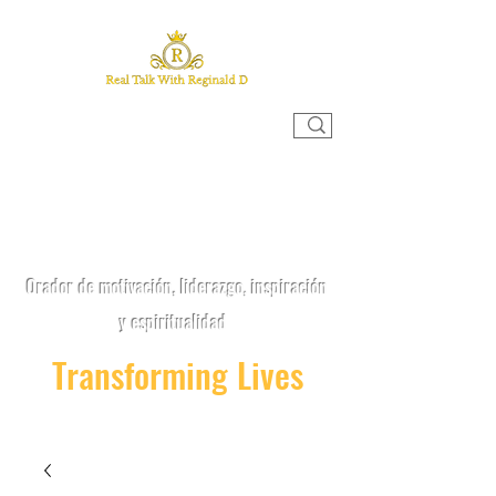
CHARLA REAL CON REGINALD
D
Orador de motivación, liderazgo, inspiración
y espiritualidad
Transforming Lives