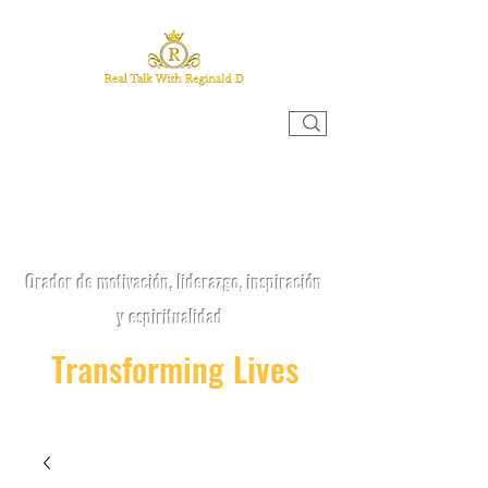
CHARLA REAL CON REGINALD
D
Orador de motivación, liderazgo, inspiración
y espiritualidad
Transforming Lives