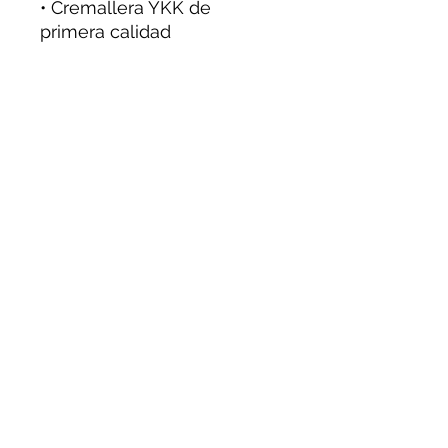
• Cremallera YKK de
primera calidad
• Real Talk bordado con el
logotipo de Reginald D
SOLO SE ENVÍA A EE. UU. -
ENTREGA ESTIMADA 5-7
DÍAS