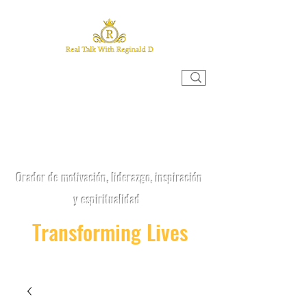
CHARLA REAL CON REGINALD
D
Orador de motivación, liderazgo, inspiración
y espiritualidad
Transforming Lives